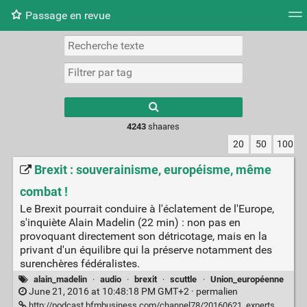
Passage en revue
Nuage de tags
Mur d'images
Quotidien
Flux RS
4243
shaares
20
50
100
Brexit : souverainisme, européisme, même
combat !
Le Brexit pourrait conduire à l'éclatement de l'Europe,
s'inquiète Alain Madelin (22 min) : non pas en
provoquant directement son détricotage, mais en la
privant d'un équilibre qui la préserve notamment des
surenchères fédéralistes.
alain_madelin
·
audio
·
brexit
·
scuttle
·
Union_européenne
June 21, 2016 at 10:48:18 PM GMT+2 ·
permalien
http://podcast.bfmbusiness.com/channel78/20160621_experts_0.mp3