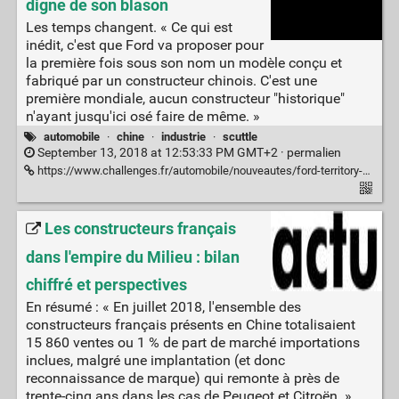
digne de son blason
Les temps changent. « Ce qui est
inédit, c'est que Ford va proposer pour
la première fois sous son nom un modèle conçu et
fabriqué par un constructeur chinois. C'est une
première mondiale, aucun constructeur "historique"
n'ayant jusqu'ici osé faire de même. »
automobile
·
chine
·
industrie
·
scuttle
September 13, 2018 at 12:53:33 PM GMT+2 ·
permalien
https://www.challenges.fr/automobile/nouveautes/ford-territory-un-suv-chinois-avec-un-ovale-bleu_606231
Les constructeurs français
dans l'empire du Milieu : bilan
chiffré et perspectives
En résumé : « En juillet 2018, l'ensemble des
constructeurs français présents en Chine totalisaient
15 860 ventes ou 1 % de part de marché importations
inclues, malgré une implantation (et donc
reconnaissance de marque) qui remonte à près de
trente-cinq ans dans les cas de Peugeot et Citroën. »