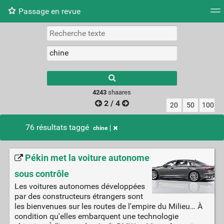
Passage en revue
Nuage de tags
Mur d'images
Quotidien
Flux RS
4243
shaares
2 / 4
20
50
100
76 résultats taggé
chine
Pékin met la voiture autonome
sous contrôle
Les voitures autonomes développées
par des constructeurs étrangers sont
les bienvenues sur les routes de l'empire du Milieu… À
condition qu'elles embarquent une technologie