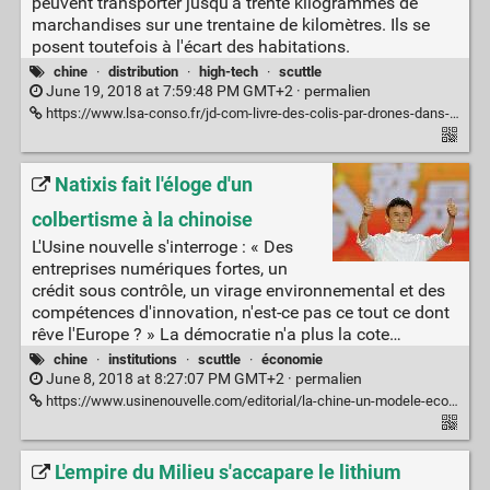
peuvent transporter jusqu'à trente kilogrammes de
marchandises sur une trentaine de kilomètres. Ils se
posent toutefois à l'écart des habitations.
chine
·
distribution
·
high-tech
·
scuttle
June 19, 2018 at 7:59:48 PM GMT+2 ·
permalien
https://www.lsa-conso.fr/jd-com-livre-des-colis-par-drones-dans-deux-provinces-chinoises,290811
Natixis fait l'éloge d'un
colbertisme à la chinoise
L'Usine nouvelle s'interroge : « Des
entreprises numériques fortes, un
crédit sous contrôle, un virage environnemental et des
compétences d'innovation, n'est-ce pas ce tout ce dont
rêve l'Europe ? » La démocratie n'a plus la cote…
chine
·
institutions
·
scuttle
·
économie
June 8, 2018 at 8:27:07 PM GMT+2 ·
permalien
https://www.usinenouvelle.com/editorial/la-chine-un-modele-economique-pour-l-europe.N702049
L'empire du Milieu s'accapare le lithium