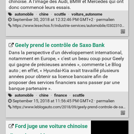
chinoise. À l'image des Audi, BMW et Mercedes qui ont
donc commencé leurs essais.
automobile
·
chine
·
scuttle
·
voiture_autonome
September 30, 2018 at 12:32:46 PM GMT+2 ·
permalien
https://www.lesechos.fr/industrie-services/automobile/0302310538391-voiture-autonome-les-constructeurs-allemands-se-testent-discretement-en-chine-2208495.php
Geely prend le contrôle de Saxo Bank
Dans la perspective d'un développement international,
notamment en Europe, « c'est un beau coup pour Geely
qui gagne de précieuses années », commente Le Blog
auto ; en effet, « Hyundai-Kia avait travaillé plusieurs
années pour obtenir sa licence bancaire afin de
proposer des services financiers sans passer par une
banque partenaire ».
automobile
·
chine
·
finance
·
scuttle
September 15, 2018 at 11:56:45 PM GMT+2 ·
permalien
https://www.leblogauto.com/2018/09/geely-prend-controle-de-saxo-bank.html
Ford juge une voiture chinoise