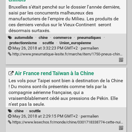
Bruxelles s'était penché sur le dossier l'année dernière,
saisi par les concurrents malheureux des
manufacturiers de l'empire du Milieu. Les produits de
ces derniers vendus sur le Vieux-Continent seront
désormais surtaxés.
automobile
·
chine
·
commerce
·
pneumatiques
·
protectionnisme
·
scuttle
·
Union_européenne
May 26, 2018 at 3:32:23 PM GMT+2 ·
permalien
http://www.pneumatique-lesite.fr/marche/item/1750-pneus-chinois-bruxelles-enterine-une-taxation-provisoire
Air France rend Taïwan à la Chine
Les vols pour Taipei sont bien à destination de la Chine
! Du moins sont-ils présentés comme tels par la
compagnie aérienne française, qui a
vraisemblablement cédé aux pressions de Pékin. Elle
n'est pas la seule.
chine
·
scuttle
May 26, 2018 at 2:29:15 PM GMT+2 ·
permalien
https://www.lesechos.fr/monde/chine/0301718338774-cette-nuit-en-asie-sous-la-pression-de-pekin-air-france-place-taiwan-en-chine-2178654.php