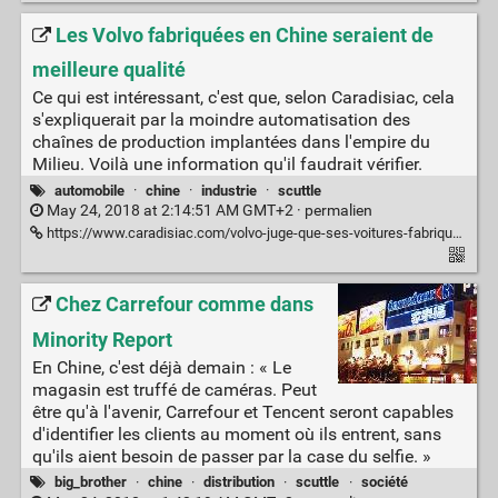
Les Volvo fabriquées en Chine seraient de
meilleure qualité
Ce qui est intéressant, c'est que, selon Caradisiac, cela
s'expliquerait par la moindre automatisation des
chaînes de production implantées dans l'empire du
Milieu. Voilà une information qu'il faudrait vérifier.
automobile
·
chine
·
industrie
·
scuttle
May 24, 2018 at 2:14:51 AM GMT+2 ·
permalien
https://www.caradisiac.com/volvo-juge-que-ses-voitures-fabriquees-en-chine-sont-de-meilleure-qualite-168295.htm
Chez Carrefour comme dans
Minority Report
En Chine, c'est déjà demain : « Le
magasin est truffé de caméras. Peut
être qu'à l'avenir, Carrefour et Tencent seront capables
d'identifier les clients au moment où ils entrent, sans
qu'ils aient besoin de passer par la case du selfie. »
big_brother
·
chine
·
distribution
·
scuttle
·
société