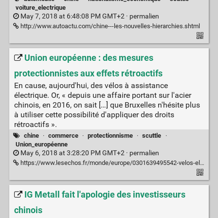
voiture_electrique
May 7, 2018 at 6:48:08 PM GMT+2 ·
permalien
http://www.autoactu.com/chine---les-nouvelles-hierarchies.shtml
Union européenne : des mesures
protectionnistes aux effets rétroactifs
En cause, aujourd'hui, des vélos à assistance
électrique. Or, « depuis une affaire portant sur l'acier
chinois, en 2016, on sait […] que Bruxelles n'hésite plus
à utiliser cette possibilité d'appliquer des droits
rétroactifs ».
chine
·
commerce
·
protectionnisme
·
scuttle
·
Union_européenne
May 6, 2018 at 3:28:20 PM GMT+2 ·
permalien
https://www.lesechos.fr/monde/europe/0301639495542-velos-electriques-chinois-bruxelles-prend-les-devants-2173735.php#xtor=RSS-2053
IG Metall fait l'apologie des investisseurs
chinois