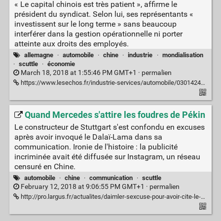
« Le capital chinois est très patient », affirme le
président du syndicat. Selon lui, ses représentants «
investissent sur le long terme » sans beaucoup
interférer dans la gestion opérationnelle ni porter
atteinte aux droits des employés.
allemagne
·
automobile
·
chine
·
industrie
·
mondialisation
·
scuttle
·
économie
March 18, 2018 at 1:55:46 PM GMT+1 ·
permalien
https://www.lesechos.fr/industrie-services/automobile/0301424724013-opel-lavertissement-dig-metall-a-tavares-2160362.php
Quand Mercedes s'attire les foudres de Pékin
Le constructeur de Stuttgart s'est confondu en excuses
après avoir invoqué le Dalaï-Lama dans sa
communication. Ironie de l'histoire : la publicité
incriminée avait été diffusée sur Instagram, un réseau
censuré en Chine.
automobile
·
chine
·
communication
·
scuttle
February 12, 2018 at 9:06:55 PM GMT+1 ·
permalien
http://pro.largus.fr/actualites/daimler-sexcuse-pour-avoir-cite-le-dalai-lama-dans-une-publicite-8990393.html