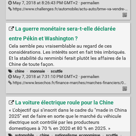
May 7, 2018 at 8:26:43 PM GMT+2 ·
permalien
https://www.challenges.fr/automobile/actu-auto/bmw-va-vendre-en-europe-des-voitures-fabriquees-en-chine_583562
La guerre monétaire sera-t-elle déclarée
entre Pékin et Washington ?
Cela semble peu vraisemblable au regard de ces
considérations. Les intérêts sont en fait très imbriqués.
Et la stabilité du renminbi ferait plutôt les affaires de la
Chine de toute façon.
chine
·
monnaie
·
scuttle
May 7, 2018 at 7:31:10 PM GMT+2 ·
permalien
https://www.lesechos.fr/finance-marches/marches-financiers/0301538799018-la-chine-nexclut-pas-une-devaluation-du-yuan-dans-son-bras-de-fer-avec-trump-2167667.php
La voiture électrique roule pour la Chine
« L'objectif qui s'inscrit dans le cadre du "made in China
2025" est de faire en sorte que le marché du véhicule
électrique soit contrôlé par les producteurs
domestiques à 70 % en 2020 et 80 % en 2025. »
automobile
·
chine
·
nationalisme_economique
·
scuttle
·