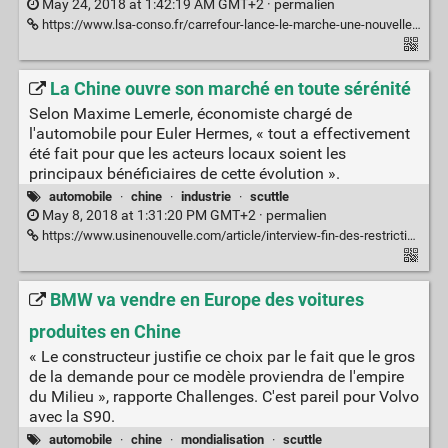
May 24, 2018 at 1:42:19 AM GMT+2 ·
permalien
https://www.lsa-conso.fr/carrefour-lance-le-marche-une-nouvelle-enseigne-ultra-digitale-en-chine,288796
La Chine ouvre son marché en toute sérénité
Selon Maxime Lemerle, économiste chargé de
l'automobile pour Euler Hermes, « tout a effectivement
été fait pour que les acteurs locaux soient les
principaux bénéficiaires de cette évolution ».
automobile
·
chine
·
industrie
·
scuttle
May 8, 2018 at 1:31:20 PM GMT+2 ·
permalien
https://www.usinenouvelle.com/article/interview-fin-des-restrictions-dans-l-auto-en-chine-tout-est-fait-pour-que-les-acteurs-locaux-soient-les-principaux-beneficiaires.N685394
BMW va vendre en Europe des voitures
produites en Chine
« Le constructeur justifie ce choix par le fait que le gros
de la demande pour ce modèle proviendra de l'empire
du Milieu », rapporte Challenges. C'est pareil pour Volvo
avec la S90.
automobile
·
chine
·
mondialisation
·
scuttle