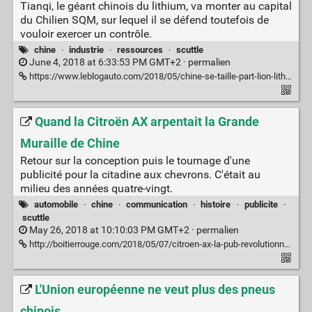
Tianqi, le géant chinois du lithium, va monter au capital
du Chilien SQM, sur lequel il se défend toutefois de
vouloir exercer un contrôle.
chine
·
industrie
·
ressources
·
scuttle
June 4, 2018 at 6:33:53 PM GMT+2 ·
permalien
https://www.leblogauto.com/2018/05/chine-se-taille-part-lion-lithium-chili.html
Quand la Citroën AX arpentait la Grande
Muraille de Chine
Retour sur la conception puis le tournage d'une
publicité pour la citadine aux chevrons. C'était au
milieu des années quatre-vingt.
automobile
·
chine
·
communication
·
histoire
·
publicite
·
scuttle
May 26, 2018 at 10:10:03 PM GMT+2 ·
permalien
http://boitierrouge.com/2018/05/07/citroen-ax-la-pub-revolutionnaire/
L'Union européenne ne veut plus des pneus
chinois