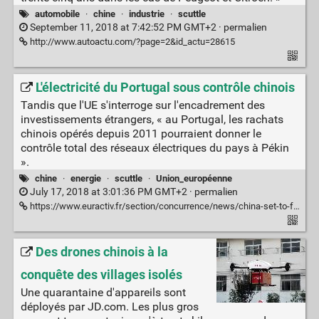
automobile
·
chine
·
industrie
·
scuttle
September 11, 2018 at 7:42:52 PM GMT+2 ·
permalien
http://www.autoactu.com/?page=2&id_actu=28615
L'électricité du Portugal sous contrôle chinois
Tandis que l'UE s'interroge sur l'encadrement des
investissements étrangers, « au Portugal, les rachats
chinois opérés depuis 2011 pourraient donner le
contrôle total des réseaux électriques du pays à Pékin
».
chine
·
energie
·
scuttle
·
Union_européenne
July 17, 2018 at 3:01:36 PM GMT+2 ·
permalien
https://www.euractiv.fr/section/concurrence/news/china-set-to-fully-control-portugals-power-grid-amid-europes-inertia/
Des drones chinois à la
conquête des villages isolés
Une quarantaine d'appareils sont
déployés par JD.com. Les plus gros