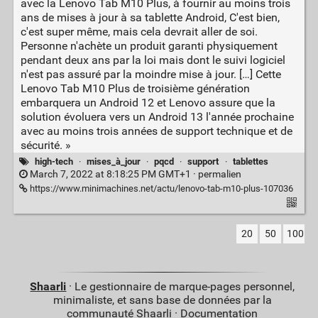
avec la Lenovo Tab M10 Plus, à fournir au moins trois
ans de mises à jour à sa tablette Android, C'est bien,
c'est super même, mais cela devrait aller de soi.
Personne n'achète un produit garanti physiquement
pendant deux ans par la loi mais dont le suivi logiciel
n'est pas assuré par la moindre mise à jour. […] Cette
Lenovo Tab M10 Plus de troisième génération
embarquera un Android 12 et Lenovo assure que la
solution évoluera vers un Android 13 l'année prochaine
avec au moins trois années de support technique et de
sécurité. »
high-tech
·
mises_à_jour
·
pqcd
·
support
·
tablettes
March 7, 2022 at 8:18:25 PM GMT+1 ·
permalien
https://www.minimachines.net/actu/lenovo-tab-m10-plus-107036
20
50
100
Shaarli
· Le gestionnaire de marque-pages personnel,
minimaliste, et sans base de données par la
communauté Shaarli ·
Documentation