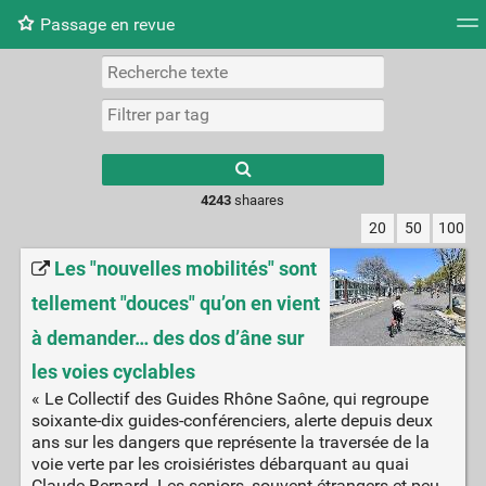
Passage en revue
Nuage de tags
Mur d'images
Quotidien
Flux RS
4243
shaares
20
50
100
Les "nouvelles mobilités" sont
tellement "douces" qu’on en vient
à demander… des dos d’âne sur
les voies cyclables
« Le Collectif des Guides Rhône Saône, qui regroupe
soixante-dix guides-conférenciers, alerte depuis deux
ans sur les dangers que représente la traversée de la
voie verte par les croisiéristes débarquant au quai
Claude Bernard. Les seniors, souvent étrangers et peu