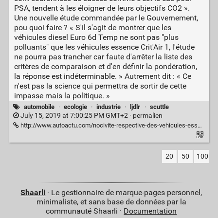
PSA, tendent à les éloigner de leurs objectifs CO2 ».
Une nouvelle étude commandée par le Gouvernement,
pou quoi faire ? « S'il s'agit de montrer que les
véhicules diesel Euro 6d Temp ne sont pas "plus
polluants" que les véhicules essence Crit'Air 1, l'étude
ne pourra pas trancher car faute d'arrêter la liste des
critères de comparaison et d'en définir la pondération,
la réponse est indéterminable. » Autrement dit : « Ce
n'est pas la science qui permettra de sortir de cette
impasse mais la politique. »
automobile
·
ecologie
·
industrie
·
ljdlr
·
scuttle
July 15, 2019 at 7:00:25 PM GMT+2 ·
permalien
http://www.autoactu.com/nocivite-respective-des-vehicules-essence-et-diesel---a-quoi-doit-servir-l-etude-commandee-par-le-gouvernement--.shtml
20
50
100
Shaarli
· Le gestionnaire de marque-pages personnel,
minimaliste, et sans base de données par la
communauté Shaarli ·
Documentation