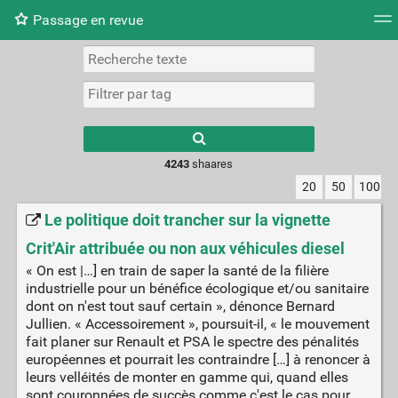
Passage en revue
Nuage de tags
Mur d'images
Quotidien
Flux RS
4243
shaares
20
50
100
Le politique doit trancher sur la vignette
Crit'Air attribuée ou non aux véhicules diesel
« On est |…] en train de saper la santé de la filière
industrielle pour un bénéfice écologique et/ou sanitaire
dont on n'est tout sauf certain », dénonce Bernard
Jullien. « Accessoirement », poursuit-il, « le mouvement
fait planer sur Renault et PSA le spectre des pénalités
européennes et pourrait les contraindre […] à renoncer à
leurs velléités de monter en gamme qui, quand elles
sont couronnées de succès comme c'est le cas pour