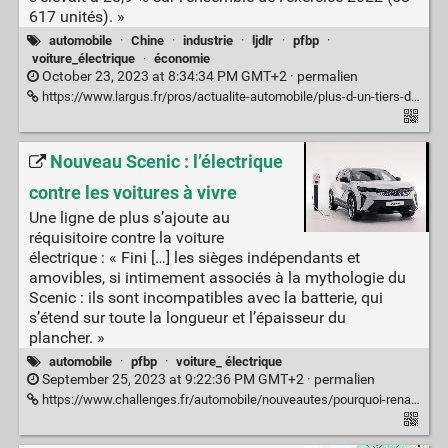
617 unités). »
automobile
·
Chine
·
industrie
·
ljdlr
·
pfbp
·
voiture_électrique
·
économie
October 23, 2023 at 8:34:34 PM GMT+2 ·
permalien
https://www.largus.fr/pros/actualite-automobile/plus-d-un-tiers-des-voitures-electriques-immatriculees-en-france-sont-produites-en-chine-30029769.html
Nouveau Scenic : l’électrique
contre les voitures à vivre
Une ligne de plus s’ajoute au
réquisitoire contre la voiture
électrique : « Fini […] les sièges indépendants et
amovibles, si intimement associés à la mythologie du
Scenic : ils sont incompatibles avec la batterie, qui
s’étend sur toute la longueur et l’épaisseur du
plancher. »
automobile
·
pfbp
·
voiture_ électrique
September 25, 2023 at 9:22:36 PM GMT+2 ·
permalien
https://www.challenges.fr/automobile/nouveautes/pourquoi-renault-s-obstine-et-relance-son-scenic-en-perte-de-vitesse_865722