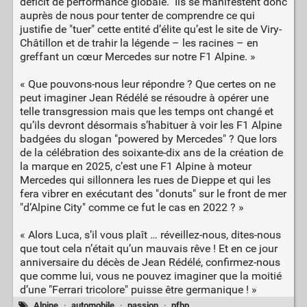
déficit de performance globale. Ils se manifestent donc
auprès de nous pour tenter de comprendre ce qui
justifie de "tuer" cette entité d’élite qu’est le site de Viry-
Châtillon et de trahir la légende – les racines – en
greffant un cœur Mercedes sur notre F1 Alpine. »
« Que pouvons-nous leur répondre ? Que certes on ne
peut imaginer Jean Rédélé se résoudre à opérer une
telle transgression mais que les temps ont changé et
qu’ils devront désormais s’habituer à voir les F1 Alpine
badgées du slogan "powered by Mercedes" ? Que lors
de la célébration des soixante-dix ans de la création de
la marque en 2025, c’est une F1 Alpine à moteur
Mercedes qui sillonnera les rues de Dieppe et qui les
fera vibrer en exécutant des "donuts" sur le front de mer
"d’Alpine City" comme ce fut le cas en 2022 ? »
« Alors Luca, s’il vous plaît … réveillez-nous, dites-nous
que tout cela n’était qu’un mauvais rêve ! Et en ce jour
anniversaire du décès de Jean Rédélé, confirmez-nous
que comme lui, vous ne pouvez imaginer que la moitié
d’une "Ferrari tricolore" puisse être germanique ! »
Alpine
·
automobile
·
passion
·
pfbp