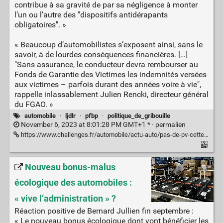
contribue à sa gravité de par sa négligence à monter
l’un ou l’autre des "dispositifs antidérapants
obligatoires". »
« Beaucoup d’automobilistes s’exposent ainsi, sans le
savoir, à de lourdes conséquences financières. […]
"Sans assurance, le conducteur devra rembourser au
Fonds de Garantie des Victimes les indemnités versées
aux victimes – parfois durant des années voire à vie",
rappelle inlassablement Julien Rencki, directeur général
du FGAO. »
automobile
·
ljdlr
·
pfbp
·
politique_de_gribouille
November 6, 2023 at 8:01:28 PM GMT+1 * ·
permalien
https://www.challenges.fr/automobile/actu-auto/pas-de-pv-cette-annee-mais-gare-au-piege-du-pneu-hiver_872374
Nouveau bonus-malus
écologique des automobiles :
« vive l’administration » ?
Réaction positive de Bernard Jullien fin septembre :
« Le nouveau bonus écologique dont vont bénéficier les