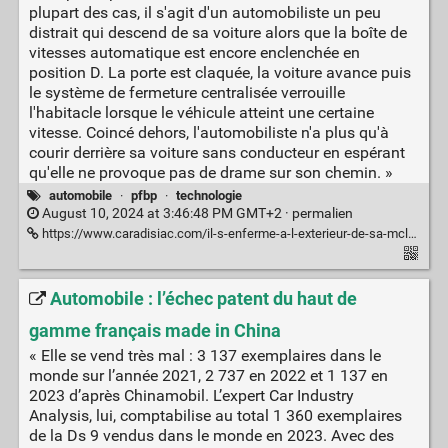
plupart des cas, il s'agit d'un automobiliste un peu
distrait qui descend de sa voiture alors que la boîte de
vitesses automatique est encore enclenchée en
position D. La porte est claquée, la voiture avance puis
le système de fermeture centralisée verrouille
l'habitacle lorsque le véhicule atteint une certaine
vitesse. Coincé dehors, l'automobiliste n'a plus qu'à
courir derrière sa voiture sans conducteur en espérant
qu'elle ne provoque pas de drame sur son chemin. »
automobile
·
pfbp
·
technologie
August 10, 2024 at 3:46:48 PM GMT+2 ·
permalien
https://www.caradisiac.com/il-s-enferme-a-l-exterieur-de-sa-mclaren-qui-avance-seule-210312.htm
Automobile : l’échec patent du haut de
gamme français made in China
« Elle se vend très mal : 3 137 exemplaires dans le
monde sur l’année 2021, 2 737 en 2022 et 1 137 en
2023 d’après Chinamobil. L’expert Car Industry
Analysis, lui, comptabilise au total 1 360 exemplaires
de la Ds 9 vendus dans le monde en 2023. Avec des