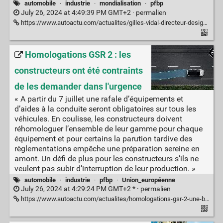
automobile
·
industrie
·
mondialisation
·
pfbp
July 26, 2024 at 4:49:39 PM GMT+2 ·
permalien
https://www.autoactu.com/actualites/gilles-vidal-directeur-design-renault-je-ne-crois-pas-qu-une-voiture-internationale-puisse-exister
Homologations GSR 2 : les
constructeurs ont été contraints
de les demander dans l'urgence
« A partir du 7 juillet une rafale d’équipements et
d’aides à la conduite seront obligatoires sur tous les
véhicules. En coulisse, les constructeurs doivent
réhomologuer l’ensemble de leur gamme pour chaque
équipement et pour certains la parution tardive des
règlementations empêche une préparation sereine en
amont. Un défi de plus pour les constructeurs s’ils ne
veulent pas subir d’interruption de leur production. »
automobile
·
industrie
·
pfbp
·
Union_européenne
July 26, 2024 at 4:29:24 PM GMT+2 * ·
permalien
https://www.autoactu.com/actualites/homologations-gsr-2-une-bataille-en-coulisse-pour-eviter-les-interruptions-de-production