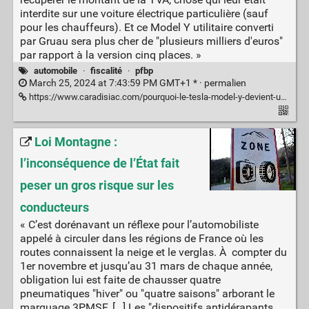
interdite sur une voiture électrique particulière (sauf
pour les chauffeurs). Et ce Model Y utilitaire converti
par Gruau sera plus cher de "plusieurs milliers d'euros"
par rapport à la version cinq places. »
automobile
·
fiscalité
·
pfbp
March 25, 2024 at 7:43:59 PM GMT+1 * ·
permalien
https://www.caradisiac.com/pourquoi-le-tesla-model-y-devient-un-utilitaire-a-deux-places-207533.htm
Loi Montagne :
l’inconséquence de l’État fait
peser un gros risque sur les
conducteurs
« C’est dorénavant un réflexe pour l’automobiliste
appelé à circuler dans les régions de France où les
routes connaissent la neige et le verglas. À compter du
1er novembre et jusqu’au 31 mars de chaque année,
obligation lui est faite de chausser quatre
pneumatiques "hiver" ou "quatre saisons" arborant le
marquage 3PMSF. […] Les "dispositifs antidérapants