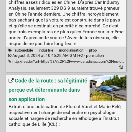
chiffres assez ridicules en Chine. D’après Car Industry
Analysis, seulement 329 DS 9 auraient trouvé preneur
en Chine l’année dernière. Une chiffre incroyablement
bas sachant que la voiture est construite dans le pays
et qu’elle se destinait en priorité à ce marché. Ce n’est
que trois exemplaires de plus qu’en France sur la même
année d’après cette source ! Avec de tels niveaux, elle
risque de ne pas faire long feu. »
automobile
·
industrie
·
mondialisation
·
pfbp
August 8, 2024 at 10:46:28 AM GMT+2 ·
permalien
http://reader?url=https%3A%2F%2Fwww.caradisiac.com%2Fles-chiffres-de-ventes-genants-de-la-limousine-ds-9-210340.htm%23xtor%3DRSS-40
Code de la route : sa légitimité
perçue est déterminante dans
son application
Extrait d’une publication de Florent Varet et Marie Pelé,
respectivement chargé de recherche en psychologie
sociale et hargée de recherche en éthologie à l’Institut
catholique de Lille (ICL) :