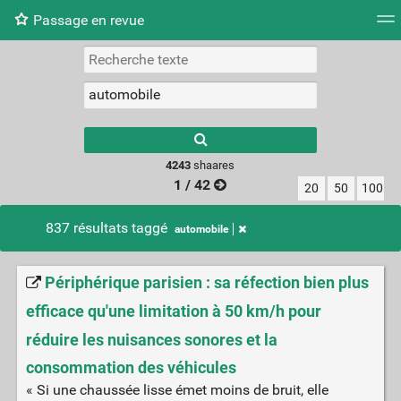
Passage en revue
Nuage de tags
Mur d'images
Quotidien
Flux RS
4243
shaares
1 / 42
20
50
100
837 résultats taggé
automobile
Périphérique parisien : sa réfection bien plus
efficace qu'une limitation à 50 km/h pour
réduire les nuisances sonores et la
consommation des véhicules
« Si une chaussée lisse émet moins de bruit, elle