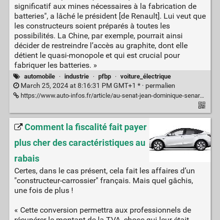
significatif aux mines nécessaires à la fabrication de
batteries", a lâché le président [de Renault]. Lui veut que
les constructeurs soient préparés à toutes les
possibilités. La Chine, par exemple, pourrait ainsi
décider de restreindre l’accès au graphite, dont elle
détient le quasi-monopole et qui est crucial pour
fabriquer les batteries. »
automobile
·
industrie
·
pfbp
·
voiture_électrique
March 25, 2024 at 8:16:31 PM GMT+1 * ·
permalien
https://www.auto-infos.fr/article/au-senat-jean-dominique-senard-confirme-la-strategie-double-de-renault-sur-l-electrique.281537
Comment la fiscalité fait payer
plus cher des caractéristiques au
rabais
Certes, dans le cas présent, cela fait les affaires d’un
"constructeur-carrossier" français. Mais quel gâchis,
une fois de plus !
« Cette conversion permettra aux professionnels de
récupérer le montant de la TVA, chose qui leur était