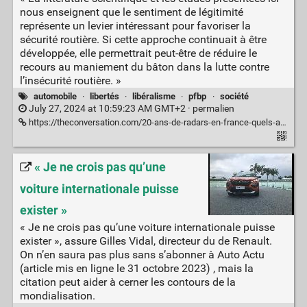
nous enseignent que le sentiment de légitimité
représente un levier intéressant pour favoriser la
sécurité routière. Si cette approche continuait à être
développée, elle permettrait peut-être de réduire le
recours au maniement du bâton dans la lutte contre
l’insécurité routière. »
automobile
·
libertés
·
libéralisme
·
pfbp
·
société
July 27, 2024 at 10:59:23 AM GMT+2 ·
permalien
https://theconversation.com/20-ans-de-radars-en-france-quels-autres-leviers-aujourdhui-pour-promouvoir-la-securite-routiere-220186
« Je ne crois pas qu’une
voiture internationale puisse
exister »
« Je ne crois pas qu’une voiture internationale puisse
exister », assure Gilles Vidal, directeur du de Renault.
On n’en saura pas plus sans s’abonner à Auto Actu
(article mis en ligne le 31 octobre 2023) , mais la
citation peut aider à cerner les contours de la
mondialisation.