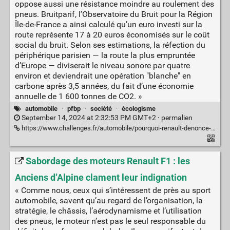
oppose aussi une résistance moindre au roulement des
pneus. Bruitparif, l’Observatoire du Bruit pour la Région
Île-de-France a ainsi calculé qu’un euro investi sur la
route représente 17 à 20 euros économisés sur le coût
social du bruit. Selon ses estimations, la réfection du
périphérique parisien — la route la plus empruntée
d’Europe — diviserait le niveau sonore par quatre
environ et deviendrait une opération "blanche" en
carbone après 3,5 années, du fait d’une économie
annuelle de 1 600 tonnes de CO2. »
automobile
·
pfbp
·
société
·
écologisme
September 14, 2024 at 2:32:53 PM GMT+2 ·
permalien
https://www.challenges.fr/automobile/pourquoi-renault-denonce-les-exces-de-bruit-au-passage-des-voitures_902580
Sabordage des moteurs Renault F1 : les
Anciens d’Alpine clament leur indignation
« Comme nous, ceux qui s’intéressent de près au sport
automobile, savent qu’au regard de l’organisation, la
stratégie, le châssis, l’aérodynamisme et l’utilisation
des pneus, le moteur n’est pas le seul responsable du