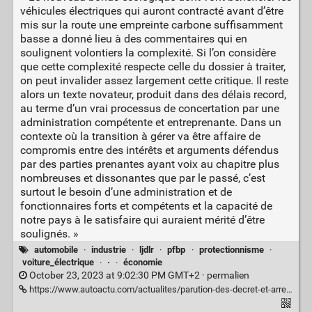
véhicules électriques qui auront contracté avant d’être
mis sur la route une empreinte carbone suffisamment
basse a donné lieu à des commentaires qui en
soulignent volontiers la complexité. Si l’on considère
que cette complexité respecte celle du dossier à traiter,
on peut invalider assez largement cette critique. Il reste
alors un texte novateur, produit dans des délais record,
au terme d’un vrai processus de concertation par une
administration compétente et entreprenante. Dans un
contexte où la transition à gérer va être affaire de
compromis entre des intérêts et arguments défendus
par des parties prenantes ayant voix au chapitre plus
nombreuses et dissonantes que par le passé, c’est
surtout le besoin d’une administration et de
fonctionnaires forts et compétents et la capacité de
notre pays à le satisfaire qui auraient mérité d’être
soulignés. »
automobile
·
industrie
·
ljdlr
·
pfbp
·
protectionnisme
·
voiture_électrique
·
·
·
économie
October 23, 2023 at 9:02:30 PM GMT+2 ·
permalien
https://www.autoactu.com/actualites/parution-des-decret-et-arrete-sur-le-bonus-vive-l-administration