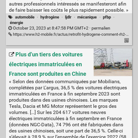
autres professionnels intéressés se manifesteront afin
de faire baisser les coûts le plus rapidement possible. »
automobile
·
hydrogène
·
ljdlr
·
mécanique
·
pfbp
·
énergie
October 23, 2023 at 8:47:58 PM GMT+2 ·
permalien
https://www.h2-mobile.fr/actus/retrofit-hydrogene-comment-rh2-kit-transforme-moteurs-diesel/
Plus d’un tiers des voitures
électriques immatriculées en
France sont produites en Chine
« Selon des données communiquées par Mobilians,
complétées par L'argus, 36,5 % des voitures électriques
immatriculées en France à fin septembre 2023 sont
produites dans des usines chinoises. Les marques
Tesla, Dacia et MG Motor représentent le gros des
volumes. […] Sur les 204 617 voitures neuves
électriques immatriculées à fin septembre en France
(données NGC-Data), 74 796 ont été fabriquées dans
des usines chinoises, soit une part de 36,5 %. Celle-ci
s’élevait à 28,9 % sur l’ensemble de l’exercice 2022 (58