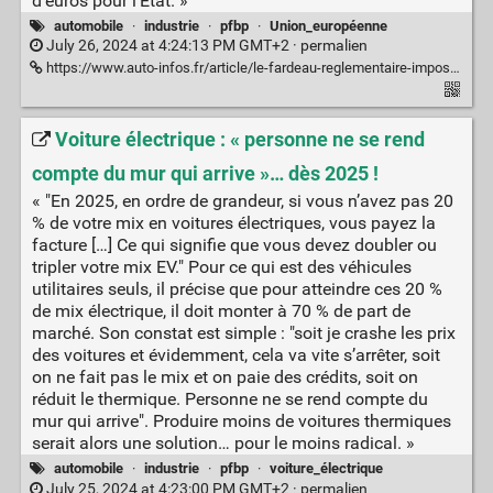
d’euros pour l’État. »
automobile
·
industrie
·
pfbp
·
Union_européenne
July 26, 2024 at 4:24:13 PM GMT+2 ·
permalien
https://www.auto-infos.fr/article/le-fardeau-reglementaire-impose-par-bruxelles-au-secteur-automobile.281679
Voiture électrique : « personne ne se rend
compte du mur qui arrive »… dès 2025 !
« "En 2025, en ordre de grandeur, si vous n’avez pas 20
% de votre mix en voitures électriques, vous payez la
facture […] Ce qui signifie que vous devez doubler ou
tripler votre mix EV." Pour ce qui est des véhicules
utilitaires seuls, il précise que pour atteindre ces 20 %
de mix électrique, il doit monter à 70 % de part de
marché. Son constat est simple : "soit je crashe les prix
des voitures et évidemment, cela va vite s’arrêter, soit
on ne fait pas le mix et on paie des crédits, soit on
réduit le thermique. Personne ne se rend compte du
mur qui arrive". Produire moins de voitures thermiques
serait alors une solution… pour le moins radical. »
automobile
·
industrie
·
pfbp
·
voiture_électrique
July 25, 2024 at 4:23:00 PM GMT+2 ·
permalien