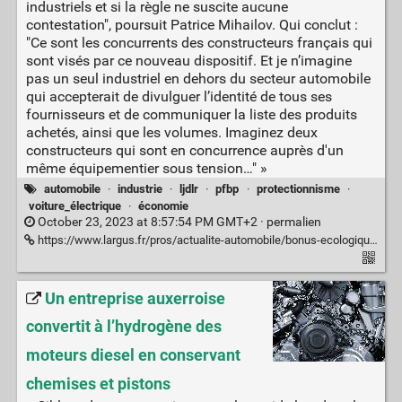
industriels et si la règle ne suscite aucune
contestation", poursuit Patrice Mihailov. Qui conclut :
"Ce sont les concurrents des constructeurs français qui
sont visés par ce nouveau dispositif. Et je n’imagine
pas un seul industriel en dehors du secteur automobile
qui accepterait de divulguer l’identité de tous ses
fournisseurs et de communiquer la liste des produits
achetés, ainsi que les volumes. Imaginez deux
constructeurs qui sont en concurrence auprès d'un
même équipementier sous tension…" »
automobile
·
industrie
·
ljdlr
·
pfbp
·
protectionnisme
·
voiture_électrique
·
économie
October 23, 2023 at 8:57:54 PM GMT+2 ·
permalien
https://www.largus.fr/pros/actualite-automobile/bonus-ecologique-un-risque-de-violation-du-secret-des-affaires-pour-patrice-mihailov-30029869.html
Un entreprise auxerroise
convertit à l’hydrogène des
moteurs diesel en conservant
chemises et pistons