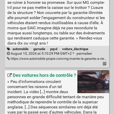
se ruiner à honorer sa promesse. Sur quoi MG compte-
t-il pour ne pas mettre la caisse sur le trottoir ? L’usure
de la structure ? Non couverte par la garantie illimitée
elle pourrait solder l’engagement du constructeur si les
véhicules étaient rendus inutilisables à cause d’elle. À
moins que SAIC imagine déjà ne pas reconduire la
marque aussi longtemps, ou table sur des événements
qui rendraient caduque cette garantie. » Rendez-vous
dans dix ou vingt ans !
automobile
·
garnatie
·
pqcd
·
voiture_électrique
August 10, 2024 at 5:10:29 PM GMT+2 * ·
permalien
https://www.automobile-propre.com/mg-invente-la-garantie-a-vie-sur-ses-voitures-electriques/
Des voitures hors de contrôle ?
« Peu d'informations circulent
concernant les raisons d'un tel
incident. La vidéo […] montre deux
personnes en grande difficulté tentant de manière peu
méthodique de reprendre le contrôle de la supercar
anglaise. […] Des séquences similaires ont déjà été
vues par le passé avec d'autres véhicules. Dans la