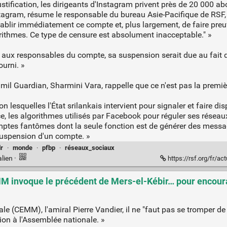
justification, les dirigeants d'Instagram privent près de 20 000
tagram, résume le responsable du bureau Asie-Pacifique de RS
tablir immédiatement ce compte et, plus largement, de faire pre
orithmes. Ce type de censure est absolument inacceptable." »
 aux responsables du compte, sa suspension serait due au fait
ourni. »
amil Guardian, Sharmini Vara, rappelle que ce n'est pas la premi
esquelles l'État srilankais intervient pour signaler et faire disp
ce, les algorithmes utilisés par Facebook pour réguler ses résea
omptes fantômes dont la seule fonction est de générer des messa
suspension d'un compte. »
lr
·
monde
·
pfbp
·
réseaux_sociaux
lien
·
https://rsf.org/fr/actualites
CEMM invoque le précédent de Mers-el-Kébir… pour encour
le (CEMM), l'amiral Pierre Vandier, il ne "faut pas se tromper de 
ition à l'Assemblée nationale. »