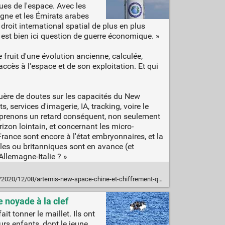
ues de l'espace. Avec les
tagne et les Émirats arabes
droit international spatial de plus en plus
l est bien ici question de guerre économique. »
 fruit d'une évolution ancienne, calculée,
ccès à l'espace et de son exploitation. Et qui
 guère de doutes sur les capacités du New
 services d'imagerie, IA, tracking, voire le
s prenons un retard conséquent, non seulement
rizon lointain, et concernant les micro-
rance sont encore à l'état embryonnaires, et la
les ou britanniques sont en avance (et
Allemagne-Italie ? »
rtemis-new-space-chine-et-chiffrement-quantique-une-actualite-spatiale-2020-tres-riche/
 noyade à la clef
t tonner le maillet. Ils ont
urs enfants, dont le jeune