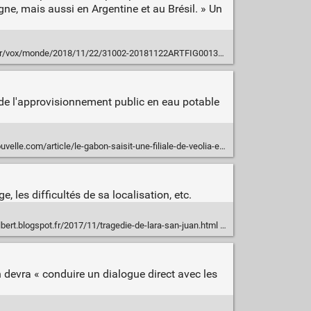
ne, mais aussi en Argentine et au Brésil. » Un
2018/11/22/31002-20181122ARTFIG00130--bolsonaro-n-est-pas-liberal-il-est-nationaliste.php
té de l'approvisionnement public en eau potable
m/article/le-gabon-saisit-une-filiale-de-veolia-eau-et-electricite-.N654979
, les difficultés de sa localisation, etc.
lbert.blogspot.fr/2017/11/tragedie-de-lara-san-juan.html
n devra « conduire un dialogue direct avec les