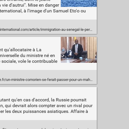
 vie d'autrui". Mise en danger
nternational, à l'image d'un Samuel Eto'o ou
om/article/immigration-au-senegal-le-pere-dun-garcon-mort-en-mer-condamne-pour-lavoir-envoye
t qu'allocataire à La
universelle du ministre né en
 sociale, vole le contribuable
omorien-se-ferait-passer-pour-un-mahorais-allocataire-de-la-cmu-a-la-reunion-depuis-au-moins-10-ans/
utant qu'en cas d'accord, la Russie pourrait
n, qui devrait alors compter avec un rival pour
er les deux puissances asiatiques. Affaire à