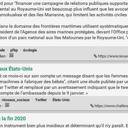
d pour "financer une campagne de relations publiques supportant 
ental au Royaume-Uni est beaucoup plus influent que les avocat
okuakea et des îles Marianne, qui limitent les activités civile
dans le domaine des frontières maritimes utilisent systématiquem
sident de l'Agence des aires marines protégées, devant l'Office 
création d'un parc national aux îles Malouines par le Royaume-Un
nde
·
pfbp
·
écologie
lien
·
https://www.revue
aux États-Unis
é ce mois-ci sur son compte un message disant que les femme
achines à fabriquer des bébés", citant une étude publiée par un
 Twitter et remplacé par un avertissement indiquant que le tweet
ompte de l'ambassade depuis le 9 janvier. »
·
réseaux_sociaux
·
Twitter
·
États-Unis
en
·
https://www.challenges.fr/monde
à la fin 2020
 instrument bien plus insidieux et déterminant qu'il n'y paraît. En