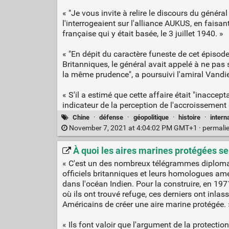
« "Je vous invite à relire le discours du génér
l'interrogeaient sur l'alliance AUKUS, en faisa
française qui y était basée, le 3 juillet 1940. »
« "En dépit du caractère funeste de cet épisode
Britanniques, le général avait appelé à ne pas 
la même prudence", a poursuivi l'amiral Vandie
« S'il a estimé que cette affaire était "inaccepta
indicateur de la perception de l'accroissemen
Chine
·
défense
·
géopolitique
·
histoire
·
intern
November 7, 2021 at 4:04:02 PM GMT+1 ·
permali
À quoi les aires marines protégées se
« C'est un des nombreux télégrammes diplomati
officiels britanniques et leurs homologues amé
dans l'océan Indien. Pour la construire, en 19
où ils ont trouvé refuge, ces derniers ont inla
Américains de créer une aire marine protégée. 
« Ils font valoir que l'argument de la protec