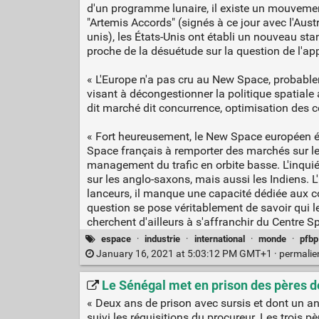
d'un programme lunaire, il existe un mouvement
"Artemis Accords" (signés à ce jour avec l'Aust
unis), les États-Unis ont établi un nouveau sta
proche de la désuétude sur la question de l'app
« L'Europe n'a pas cru au New Space, probablemen
visant à décongestionner la politique spatiale 
dit marché dit concurrence, optimisation des co
« Fort heureusement, le New Space européen émer
Space français à remporter des marchés sur le se
management du trafic en orbite basse. L'inqui
sur les anglo-saxons, mais aussi les Indiens. L'
lanceurs, il manque une capacité dédiée aux co
question se pose véritablement de savoir qui l
cherchent d'ailleurs à s'affranchir du Centre S
espace
·
industrie
·
international
·
monde
·
pfbp
January 16, 2021 at 5:03:12 PM GMT+1 ·
permali
Le Sénégal met en prison des pères de
« Deux ans de prison avec sursis et dont un an 
suivi les réquisitions du procureur. Les trois 