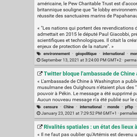
américaine, le Pew Charitable Trust est d'accor
britannique souligne que "le lobby environnem
réussite des sanctuaires marins de Papahanaum
« "Les nations qui portent des revendications 
admettait en 2015 le député Paul Giacobbi, pré
scientifiques et technologiques. Il citait la 
enjeux de protection de la nature". »
environnement
·
géopolitique
·
international
·
mo
September 13, 2021 at 3:24:00 PM GMT+2 ·
perma
Twitter bloque l'ambassade de Chine 
« L'ambassade de Chine à Washington a publi
musulmane des Ouïghours n'étaient plus des "m
pouvoir à Pékin. Le message a été supprimé par
Aucun nouveau message n'a été publié sur le c
censure
·
Chine
·
international
·
monde
·
pfbp
January 23, 2021 at 7:29:52 PM GMT+1 ·
permali
Rivalités spatiales : un état des lieux 
« Il ne faut pas oublier qu'Artémis est devenu un