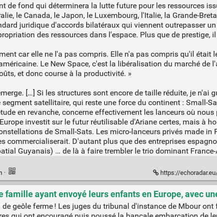
 de fond qui déterminera la lutte future pour les ressources iss
ralie, le Canada, le Japon, le Luxembourg, l'Italie, la Grande-Bre
ndard juridique d'accords bilatéraux qui viennent outrepasser un 
ropriation des ressources dans l'espace. Plus que de prestige, i
t car elle ne l'a pas compris. Elle n'a pas compris qu'il était le
américaine. Le New Space, c'est la libéralisation du marché de l'a
ûts, et donc course à la productivité. »
ge. […] Si les structures sont encore de taille réduite, je n'ai
gment satellitaire, qui reste une force du continent : Small-Sats,
étude en revanche, concerne effectivement les lanceurs où nou
Europe investit sur le futur réutilisable d'Ariane certes, mais à ho
nstellations de Small-Sats. Les micro-lanceurs privés made in F
es commercialiserait. D'autant plus que des entreprises espagno
patial Guyanais) … de là à faire trembler le trio dominant France-
en
·
https://echoradar.eu/2020/12/08/a
 famille ayant envoyé leurs enfants en Europe, avec une
de geôle ferme ! Les juges du tribunal d'instance de Mbour ont fai
pères qui ont encouragé puis poussé la bancale embarcation de le