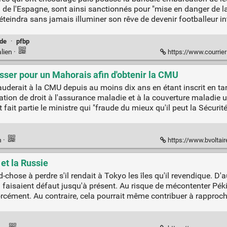
de l'Espagne, sont ainsi sanctionnés pour "mise en danger de la
'éteindra sans jamais illuminer son rêve de devenir footballeur i
de
·
pfbp
lien
·
https://www.courrierinternational.c
asser pour un Mahorais afin d'obtenir la CMU
auderait à la CMU depuis au moins dix ans en étant inscrit en tan
station de droit à l'assurance maladie et à la couverture maladie 
ait partie le ministre qui "fraude du mieux qu'il peut la Sécurité
n
·
https://www.bvoltaire.fr/un-ministre-c
et la Russie
chose à perdre s'il rendait à Tokyo les îles qu'il revendique. D'a
 faisaient défaut jusqu'à présent. Au risque de mécontenter Péki
forcément. Au contraire, cela pourrait même contribuer à rapproch