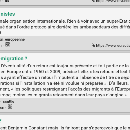
en
·
https://www.revuecon
inistes
nale organisation internationale. Rien à voir avec un super-État
é dans l'ordre protocolaire derrière les ambassadeurs des différe
d.
on_européenne
en
·
https://www.euractiv.fr/section
remigration ?
ventualité d'un retour est toujours présente et fait partie de la
n Europe entre 1960 et 2009, précise-t-elle, « les retours effecti
ayant effectué un retour l'imputent à l'absence de titre de séjou
tions si l'installation n'a été ni voulue ni préparée ». D'ailleurs,
t, « les politiques restreignant l'accès des migrants à l'Europe [
l'Europe, moins les migrants retournent dans leur pays d'origine ».
·
scuttle
ien
·
?
ent Benjamin Constant mais ils finiront par s'apercevoir que le