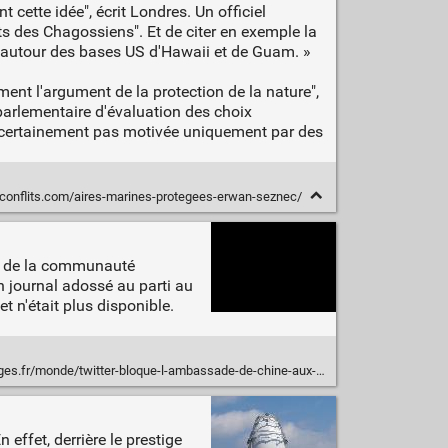
cette idée", écrit Londres. Un officiel
s des Chagossiens". Et de citer en exemple la
s autour des bases US d'Hawaii et de Guam. »
ent l'argument de la protection de la nature",
parlementaire d'évaluation des choix
i, "certainement pas motivée uniquement par des
conflits.com/aires-marines-protegees-erwan-seznec/
s de la communauté
 journal adossé au parti au
 n'était plus disponible.
/twitter-bloque-l-ambassade-de-chine-aux-us-pour-un-message-lie-aux-ouighours_746952
 effet, derrière le prestige