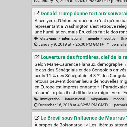
January 19, 2019 at 4:20:07 PM GMT+1 ·
permali
Donald Trump donne tort aux souvera
À ses yeux, l'Union européenne n'est qu'une ba
représentant à Washington s'est retrouvé relégu
une humiliation, mais Bruxelles fait le dos ron
etats-unis
·
international
·
monde
·
scuttle
·
Uni
January 9, 2019 at 7:25:00 PM GMT+1 * ·
permali
L'ouverture des frontières, clef de la 
Selon Marie-Laurence Flahaux, démographe, « l'é
le cas des Sénégalais et des Congolais arrivés e
seuls 11 % des Sénégalais et 3 % des Congolais 
retours peuvent donner lieu à de nouvelles migra
en Europe est impressionnante » ! Paradoxalemen
résumé : « plus il est difficile de migrer vers 
immigration
·
international
·
migrations
·
monde
December 16, 2018 at 4:32:53 PM GMT+1 ·
permal
Le Brésil sous l'influence de Maurras 
À propos de Bolsonarao : « Les libéraux attend