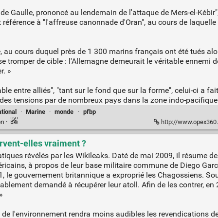
al de Gaulle, prononcé au lendemain de l'attaque de Mers-el-Kébir
nt référence à "l'affreuse canonnade d'Oran", au cours de laquell
, au cours duquel près de 1 300 marins français ont été tués alor
se tromper de cible : l'Allemagne demeurait le véritable ennemi d
r. »
ble entre alliés", "tant sur le fond que sur la forme", celui-ci a fa
t des tensions par de nombreux pays dans la zone indo-pacifique"
ational
·
Marine
·
monde
·
pfbp
en
·
http://www.opex360.com/2021/11/03/so
rvent-elles vraiment ?
ques révélés par les Wikileaks. Daté de mai 2009, il résume de
ricains, à propos de leur base militaire commune de Diego Garci
71, le gouvernement britannique a exproprié les Chagossiens. Sou
ssablement demandé à récupérer leur atoll. Afin de les contrer, e
»
tion de l'environnement rendra moins audibles les revendication