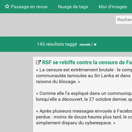
Passage en revue
Nuage de tags
Mur d'images
143 résultats taggé
monde
RSF se rebiffe contre la censure de 
« La censure est extrêmement brutale : le com
communautés tamoules au Sri Lanka et dans le
raisons du blocage. »
« Comme elle l'a expliqué dans un communiqué,
lorsqu'elle a découvert, le 27 octobre dernier,
« Après plusieurs messages envoyés à Facebook
perdue : moins de douze heures plus tard, le c
simplement disparu du cyberespace. »