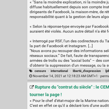
« "Sans la moindre explication, ni la moindre 
diffuse habituellement depuis son compte Ins
dirigeants de Facebook, la maison-mère, de ré
responsabilité quant à la gestion de leurs alg
« Selon la réponse-type envoyée par Facebook
auraient été violés. Aucun autre détail n'a été f
« Interrogé par RSF, l'un des codirecteurs du T
la part de Facebook et Instagram. […]
"Nous avons pu recouper des informations selon l
réseaux sociaux.” De fait, faute de transparen
armées de trolls ou des "social bots" – des c
d'obtenir la suppression d'un message, ou la 
censure
·
international
·
liberté_d'expression
·
ljd
November 14, 2021 at 12:18:23 AM GMT+1 ·
perma
Rupture du "contrat du siècle" : le 
tourner la page !
« Pour le chef d'état-major de la Marine nationa
C'est en effet ce qu'il a déclaré lors d'une aud