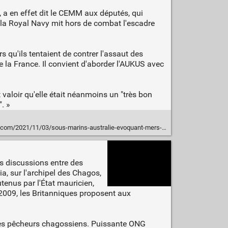
", a en effet dit le CEMM aux députés, qui
e la Royal Navy mit hors de combat l'escadre
s qu'ils tentaient de contrer l'assaut des
e la France. Il convient d'aborder l'AUKUS avec
it valoir qu'elle était néanmoins un "très bon
. »
us-marins-australie-evoquant-mers-el-kebir-lamiral-vandier-appelle-a-ne-pas-se-tromper-de-cible/
s discussions entre des
a, sur l'archipel des Chagos,
tenus par l'État mauricien,
n 2009, les Britanniques proposent aux
s des pêcheurs chagossiens. Puissante ONG