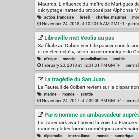
Maurras. L'influence du maître de Martigues da
décryptage inattendu proposé par Alphonse M
action_francaise
·
bresil
·
charles_maurras
·
mo
November 24, 2018 at 10:20:06 AM GMT+1 ·
perma
Libreville met Veolia au pas
Sa filiale au Gabon vient de passer sous le cont
et en électricité », selon un communiqué du 
afrique
·
monde
·
mondialisation
·
scuttle
February 20, 2018 at 12:31:01 PM GMT+1 ·
permal
La tragédie du San Juan
Le Fauteuil de Colbert revient sur la disparitio
marine
·
monde
·
scuttle
November 24, 2017 at 7:39:00 PM GMT+1 ·
permal
Paris nomme un ambassadeur auprès
Le Danemark avait ouvert la voie. La France vie
grandes plates-formes numériques américaine
diplomatie
·
international
·
monde
·
numerique
·