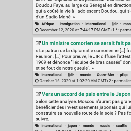
Doudou Faye, au large du Sénégal en direction 
qui a coûté la vie à l'adolescent Doudou, qui s
d'un Sadio Mané. »
Afrique
·
immigration
·
international
·
ljdlr
·
mon
December 12, 2020 at 7:44:17 PM GMT+1 * ·
perma
Un ministre comorien se serait fait p
« Le patron de la diplomatie comorienne […] fr
Réunion. […] Pour preuve, le JIR diffuse l'atte
1969 et dénonce "l'équipe de bras cassés" dont f
et se fout de notre gueule". »
international
·
ljdlr
·
monde
·
Outre-Mer
·
pfbp
October 16, 2020 at 1:02:20 AM GMT+2 ·
permalie
Vers un accord de paix entre le Japon 
Selon cette analyse, Moscou n'aurait pas grand-
bénéficier des investissements japonais qui lui
construire sa nouvelle route de la soie ? Pas 
suivre.
international
·
japon
·
monde
·
russie
·
scuttle