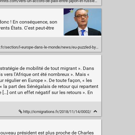
flits.com/vers-un-accord-de-paix-entre-japon-et-russie/
 donc ! En conséquence, son
nts États. C'est peut-être
/l-europe-dans-le-monde/news/eu-puzzled-by-downgrade-of-its-ambassador-to-washington/
 stratégie de mobilité de tout migrant ». Dans
fs vers l'Afrique ont été nombreux ». Mais «
r régulier en Europe ». De toute façon, « les
 « la part des Sénégalais de retour qui repartent
…] ont un effet négatif sur les retours ». En
http://icmigrations.fr/2018/11/14/0002/
 nouveau président est plus proche de Charles