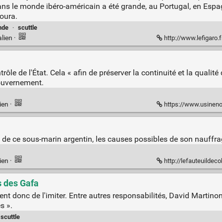
ns le monde ibéro-américain a été grande, au Portugal, en Espag
oura.
nde
·
scuttle
lien
·
http://www.lefigaro.fr/vox/monde/
rôle de l'État. Cela « afin de préserver la continuité et la quali
Gouvernement.
ien
·
https://www.usinenouvelle.co
n de ce sous-marin argentin, les causes possibles de son nauffrage
ien
·
http://lefauteuildeco
 des Gafa
nt donc de l'imiter. Entre autres responsabilités, David Martino
s ».
scuttle