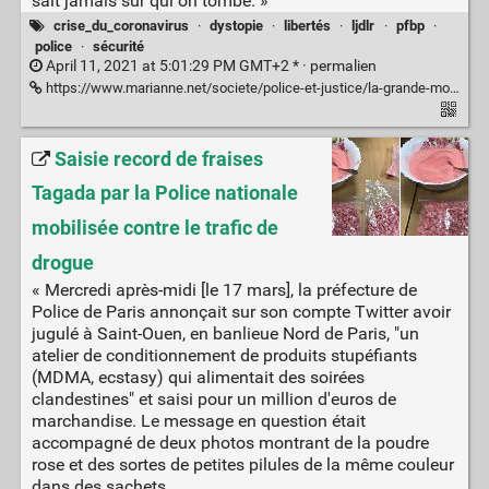
sait jamais sur qui on tombe. »
crise_du_coronavirus
·
dystopie
·
libertés
·
ljdlr
·
pfbp
·
police
·
sécurité
April 11, 2021 at 5:01:29 PM GMT+2 * ·
permalien
https://www.marianne.net/societe/police-et-justice/la-grande-motte-des-gendarmes-trop-armes-pour-verbaliser-une-famille#utm_source=RSS-MARIANNE&utm_medium=Flux-Rss&utm_campaign=RSS_general
Saisie record de fraises
Tagada par la Police nationale
mobilisée contre le trafic de
drogue
« Mercredi après-midi [le 17 mars], la préfecture de
Police de Paris annonçait sur son compte Twitter avoir
jugulé à Saint-Ouen, en banlieue Nord de Paris, "un
atelier de conditionnement de produits stupéfiants
(MDMA, ecstasy) qui alimentait des soirées
clandestines" et saisi pour un million d'euros de
marchandise. Le message en question était
accompagné de deux photos montrant de la poudre
rose et des sortes de petites pilules de la même couleur
dans des sachets.