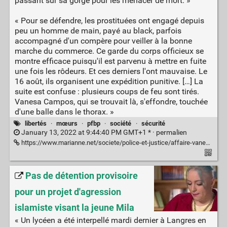
passant sur sa gorge pour les menacer de mort. »
« Pour se défendre, les prostituées ont engagé depuis
peu un homme de main, payé au black, parfois
accompagné d'un compère pour veiller à la bonne
marche du commerce. Ce garde du corps officieux se
montre efficace puisqu'il est parvenu à mettre en fuite
une fois les rôdeurs. Et ces derniers l'ont mauvaise. Le
16 août, ils organisent une expédition punitive. […] La
suite est confuse : plusieurs coups de feu sont tirés.
Vanesa Campos, qui se trouvait là, s'effondre, touchée
d'une balle dans le thorax. »
libertés
·
mœurs
·
pfbp
·
société
·
sécurité
January 13, 2022 at 9:44:40 PM GMT+1 * ·
permalien
https://www.marianne.net/societe/police-et-justice/affaire-vanesa-campos-le-proces-politise-du-meurtre-dune-prostituee-transgenre#utm_source=RSS-MARIANNE&utm_medium=Flux-Rss&utm_campaign=RSS_general
Pas de détention provisoire
pour un projet d'agression
islamiste visant la jeune Mila
« Un lycéen a été interpellé mardi dernier à Langres en