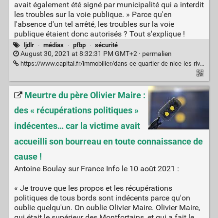
avait également été signé par municipalité qui a interdit
les troubles sur la voie publique. » Parce qu'en
l'absence d'un tel arrêté, les troubles sur la voie
publique étaient donc autorisés ? Tout s'explique !
ljdlr
·
médias
·
pfbp
·
sécurité
August 30, 2021 at 8:32:31 PM GMT+2 ·
permalien
https://www.capital.fr/immobilier/dans-ce-quartier-de-nice-les-riverains-montent-au-front-contre-les-livreurs-de-repas-1412046
Meurtre du père Olivier Maire :
des « récupérations politiques »
indécentes… car la victime avait
accueilli son bourreau en toute connaissance de
cause !
Antoine Boulay sur France Info le 10 août 2021 :
« Je trouve que les propos et les récupérations
politiques de tous bords sont indécents parce qu'on
oublie quelqu'un. On oublie Olivier Maire. Olivier Maire,
qui était le supérieur des Montfortains, et qui a fait le