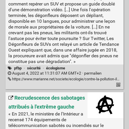
comment repérer un SUV et propose un guide doublé
d'une démonstration vidéo. […] Une fois l'opération
terminée, les dégonfleurs déposent un dépliant,
disponible en 10 langues, pour administrer une leçon
de morale aux propriétaires de la voiture. […] En ne
crevant pas les pneus, les militants ont-ils trouvé
l'astuce pour éviter toute poursuite ? Sur Twitter, Les
Dégonfleurs de SUVs ont relayé un article de Tendance
Ouest expliquant que, dans une affaire jugée en 2018,
la procureure avait admis que "dégonfler des pneus ne
constitue pas une dégradation". »
pfbp
·
sécurité
·
écologisme
August 4, 2022 at 11:31:07 AM GMT+2 ·
permalien
https://www.marianne.net/societe/ecologie/contre-la-pollution-ils-degonflent-les-pneus-des-suv-lactivisme-sans-risque-de-lete#utm_source=RSS-MARIANNE&utm_medium=Flux-Rss&utm_campaign=RSS_general
Recrudescence des sabotages
attribués à l'extrême gauche
« En 2021, le ministère de l'Intérieur a
recensé 174 équipements de
télécommunication sabotés ou incendiés sur le