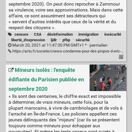
septembre 2020). On peut donc reprocher à Zemmour
sa virulence, voire ses approximations. Mais dans cette
affaire, ce sont assurément ses détracteurs qui
« servent d'autres intérêts que ceux de la vérité et du
respect des citoyens ».
censure
·
CSA
·
désinformation
·
immigration
·
insécurité
·
liberté_d'expression
·
ljdlr
·
pfbp
·
sécurité
March 20, 2021 at 11:47:30 PM GMT+1 * ·
permalien
https://actu.fr/societe/cnews-condamne-pour-des-propos-d-eric-zemmour-sur-les-migrants-le-departement-de-meurthe-et-moselle-satisfait_40366997.html
Mineurs isolés : l'enquête
édifiante du Parisien publiée en
septembre 2020
« Ils sont des centaines, le chiffre exact est impossible
à déterminer, de vrais mineurs, cette fois, pour la
plupart marocains, à vivre de cambriolages et de vols à
l'arraché en Île-de-France. Les policiers appellent ces
jeunes délinquants des "mijeurs" (car ils se présentent
toujours comme mineurs pour échapper aux
poursuites). Et même les tests osseux sont sujets à