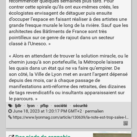
recommencer quelques semaines plus tard. Pour
contrer cette spirale qu’ils ont eux-mêmes créés, les
écologistes envisagent de détaguer puis ensuite
d’occuper l’espace en faisant réaliser à des artistes une
grande fresque murale le long de la rivière. Sauf que les
architectes des Bâtîments de France sont très
pointilleux sur ce genre de rajout dans un secteur
classé à l’Unesco. »
« Alors en attendant de trouver la solution miracle, ou le
chemin jusqu’à son portefeuille, la Métropole laissera
les quais dans un état qui ne va faire qu’empirer. De
son côté, la Ville de Lyon met en avant l'argent dépensé
depuis des mois, car à chaque passage de
manifestations anti-réforme des retraites, des dizaines
de tags revendicatifs ou insultants apparaissaient sur
le parcours. »
ljdlr
·
lyon
·
pfbp
·
société
·
sécurité
June 18, 2023 at 1:20:17 PM GMT+2 ·
permalien
https://www.lyonmag.com/article/130639/la-note-est-trop-salee-la-metropole-de-lyon-renonce-a-detaguer-les-quais-de-saone