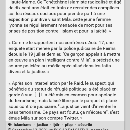
Haute-Marne. Ce Tchétchène islamiste radicalisé et âgé
de dix-sept ans était en train de recruter des complices
sur les réseaux sociaux pour prendre part à une
expédition punitive visant Mila, cette jeune femme
lyonnaise régulièrement menacée de mort pour ses
prises de position contre l'islam et pour la laïcité. »
« Comme le rapportent nos confrères d'Actu 17, une
enquête était menée par la police judiciaire de Reims
depuis le 19 juillet dernier. "Ce garçon appelait à mettre
en œuvre un plan intelligent contre Mila", a précisé une
source policière au média spécialisé dans les faits
divers et la justice. »
« Après son interpellation par le Raid, le suspect, qui
bénéficie du statut de réfugié politique, a été placé en
garde à vue. […] Il a été mis en examen pour apologie
du terrorisme, mais laissé libre par le parquet et placé
sous contrôle judiciaire. "La justice vient d'inventer le
pass terrorisme. Ce pays est foutu, ça m'écœure", s'est
émue Mila sur son compte Twitter. »
islamisme
·
justice
·
ljdlr
·
pfbp
·
sécurité