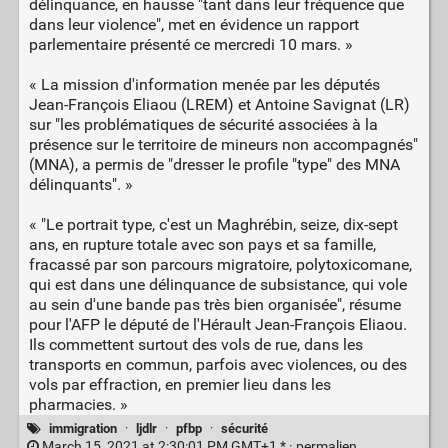
délinquance, en hausse "tant dans leur fréquence que
dans leur violence", met en évidence un rapport
parlementaire présenté ce mercredi 10 mars. »
« La mission d'information menée par les députés
Jean-François Eliaou (LREM) et Antoine Savignat (LR)
sur "les problématiques de sécurité associées à la
présence sur le territoire de mineurs non accompagnés"
(MNA), a permis de "dresser le profile "type" des MNA
délinquants". »
« "Le portrait type, c'est un Maghrébin, seize, dix-sept
ans, en rupture totale avec son pays et sa famille,
fracassé par son parcours migratoire, polytoxicomane,
qui est dans une délinquance de subsistance, qui vole
au sein d'une bande pas très bien organisée", résume
pour l'AFP le député de l'Hérault Jean-François Eliaou.
Ils commettent surtout des vols de rue, dans les
transports en commun, parfois avec violences, ou des
vols par effraction, en premier lieu dans les
pharmacies. »
immigration
·
ljdlr
·
pfbp
·
sécurité
March 15, 2021 at 2:30:01 PM GMT+1 * ·
permalien