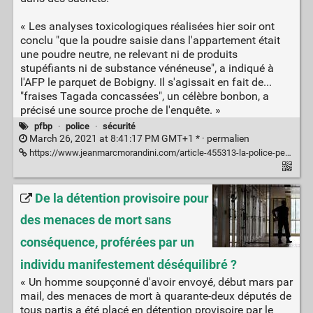
« Les analyses toxicologiques réalisées hier soir ont
conclu "que la poudre saisie dans l'appartement était
une poudre neutre, ne relevant ni de produits
stupéfiants ni de substance vénéneuse", a indiqué à
l'AFP le parquet de Bobigny. Il s'agissait en fait de...
"fraises Tagada concassées", un célèbre bonbon, a
précisé une source proche de l'enquête. »
pfbp
·
police
·
sécurité
March 26, 2021 at 8:41:17 PM GMT+1 * ·
permalien
https://www.jeanmarcmorandini.com/article-455313-la-police-pensait-avoir-saisi-1-million-d-euros-de-produits-stupefiants-dont-de-la-mdma-il-s-agissait-en-realite-de-poudre-de-fraises-tagada.html
De la détention provisoire pour
des menaces de mort sans
conséquence, proférées par un
individu manifestement déséquilibré ?
« Un homme soupçonné d'avoir envoyé, début mars par
mail, des menaces de mort à quarante-deux députés de
tous partis a été placé en détention provisoire par le