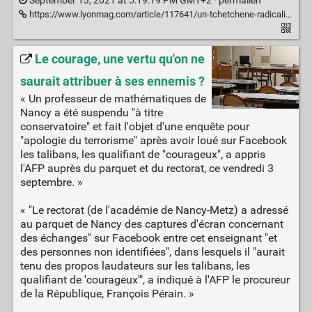
September 13, 2021 at 5:19:19 PM GMT+2 ·
permalien
https://www.lyonmag.com/article/117641/un-tchetchene-radicalise-qui-projetait-d-attaquer-mila-interpelle-et-laisse-libre
Le courage, une vertu qu'on ne
saurait attribuer à ses ennemis ?
« Un professeur de mathématiques de
Nancy a été suspendu "à titre
conservatoire" et fait l'objet d'une enquête pour
"apologie du terrorisme" après avoir loué sur Facebook
les talibans, les qualifiant de "courageux", a appris
l'AFP auprès du parquet et du rectorat, ce vendredi 3
septembre. »
« "Le rectorat (de l'académie de Nancy-Metz) a adressé
au parquet de Nancy des captures d'écran concernant
des échanges" sur Facebook entre cet enseignant "et
des personnes non identifiées", dans lesquels il "aurait
tenu des propos laudateurs sur les talibans, les
qualifiant de 'courageux'", a indiqué à l'AFP le procureur
de la République, François Pérain. »