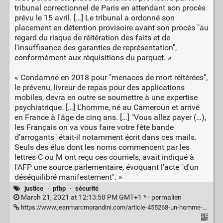
tribunal correctionnel de Paris en attendant son procès
prévu le 15 avril. […] Le tribunal a ordonné son
placement en détention provisoire avant son procès "au
regard du risque de réitération des faits et de
l'insuffisance des garanties de représentation",
conformément aux réquisitions du parquet. »
« Condamné en 2018 pour "menaces de mort réitérées",
le prévenu, livreur de repas pour des applications
mobiles, devra en outre se soumettre à une expertise
psychiatrique. […] L'homme, né au Cameroun et arrivé
en France à l'âge de cinq ans. […] "Vous allez payer (…),
les Français on va vous faire votre fête bande
d'arrogants" était-il notamment écrit dans ces mails.
Seuls des élus dont les noms commencent par les
lettres C ou M ont reçu ces courriels, avait indiqué à
l'AFP une source parlementaire, évoquant l'acte "d'un
déséquilibré manifestement". »
justice
·
pfbp
·
sécurité
March 21, 2021 at 12:13:58 PM GMT+1 * ·
permalien
https://www.jeanmarcmorandini.com/article-455268-un-homme-soupconne-d-avoir-envoye-par-mail-des-menaces-de-mort-a-42-deputes-de-tous-partis-place-en-detention-provisoire-en-attendant-son-proces-prevu-le-15-avril.html