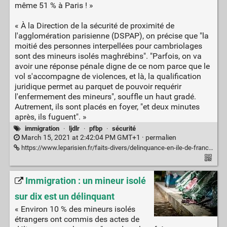
même 51 % à Paris ! »
« À la Direction de la sécurité de proximité de
l'agglomération parisienne (DSPAP), on précise que "la
moitié des personnes interpellées pour cambriolages
sont des mineurs isolés maghrébins". "Parfois, on va
avoir une réponse pénale digne de ce nom parce que le
vol s'accompagne de violences, et là, la qualification
juridique permet au parquet de pouvoir requérir
l'enfermement des mineurs", souffle un haut gradé.
Autrement, ils sont placés en foyer, "et deux minutes
après, ils fuguent". »
immigration
·
ljdlr
·
pfbp
·
sécurité
March 15, 2021 at 2:42:04 PM GMT+1 ·
permalien
https://www.leparisien.fr/faits-divers/delinquance-en-ile-de-france-derriere-les-mineurs-isoles-l-ombre-des-reseaux-29-09-2020-8393511.php
Immigration : un mineur isolé
sur dix est un délinquant
« Environ 10 % des mineurs isolés
étrangers ont commis des actes de