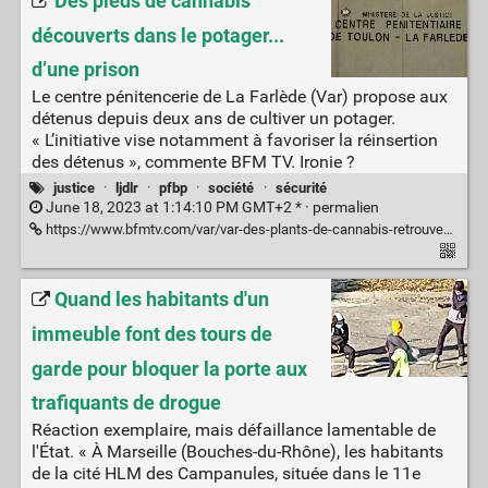
Des pieds de cannabis
découverts dans le potager...
d’une prison
Le centre pénitencerie de La Farlède (Var) propose aux
détenus depuis deux ans de cultiver un potager.
« L’initiative vise notamment à favoriser la réinsertion
des détenus », commente BFM TV. Ironie ?
justice
·
ljdlr
·
pfbp
·
société
·
sécurité
June 18, 2023 at 1:14:10 PM GMT+2 * ·
permalien
https://www.bfmtv.com/var/var-des-plants-de-cannabis-retrouves-dans-le-potager-de-la-prison-de-la-farlede_AV-202306170363.html
Quand les habitants d'un
immeuble font des tours de
garde pour bloquer la porte aux
trafiquants de drogue
Réaction exemplaire, mais défaillance lamentable de
l'État. « À Marseille (Bouches-du-Rhône), les habitants
de la cité HLM des Campanules, située dans le 11e