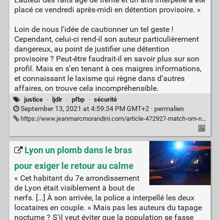
placé ce vendredi après-midi en détention provisoire. »
Loin de nous l'idée de cautionner un tel geste !
Cependant, celui-ci rend-il son auteur particulièrement
dangereux, au point de justifier une détention
provisoire ? Peut-être faudrait-il en savoir plus sur son
profil. Mais en s'en tenant à ces maigres informations,
et connaissant le laxisme qui règne dans d'autres
affaires, on trouve cela incompréhensible.
justice
·
ljdlr
·
pfbp
·
sécurité
September 13, 2021 at 4:59:34 PM GMT+2 ·
permalien
https://www.jeanmarcmorandini.com/article-472927-match-om-nice-l-homme-filme-en-train-d-effectuer-un-salut-nazi-apres-avoir-mime-une-kippa-interpelle-et-place-en-detention-provisoire.html
Lyon un plomb dans le bras
pour exiger le retour au calme
« Cet habitant du 7e arrondissement
de Lyon était visiblement à bout de
nerfs. […] À son arrivée, la police a interpellé les deux
locataires en couple. » Mais pas les auteurs du tapage
nocturne ? S'il veut éviter que la population se fasse