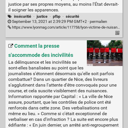
justice par ses propres moyens, au moins l'État devrait-
il soigner les apparences.
insécuritié
·
justice
·
pfbp
·
sécurité
September 13, 2021 at 2:39:29 PM GMT+2 ·
permalien
https://www.lyonmag.com/article/117758/lyon-victime-de-nuisances-sonores-un-couple-tire-a-la-carabine-sur-des-jeunes-dans-la-rue
Comment la presse
s'accommode des incivilités
La délinquance et les incivilités se
sont-elles banalisées au point que les
journalistes s'étonnent désormais qu'elle soit parfois
combattue? Dans un quartier de Nice, des livreurs
s'agglutinent dans l'attente d'être convoqués pour une
course, et cela suscite visiblement des nuisances.
Information rapportée par Capital : « La ville de Nice
assure, pourtant, que les contrôles de police ont été
renforcés dans cette zone. Des verbalisations ont
même eu lieu. » Comme si c'était exceptionnel de
verbaliser en cas d'infraction ? La suite est encore plus
édifiante : « En juin dernier, un arrêté anti-regroupement