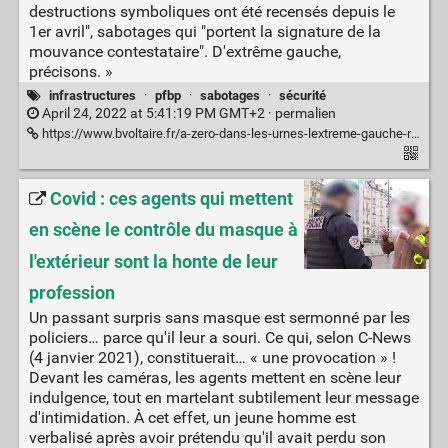
destructions symboliques ont été recensés depuis le
1er avril", sabotages qui "portent la signature de la
mouvance contestataire". D'extrême gauche,
précisons. »
infrastructures
·
pfbp
·
sabotages
·
sécurité
April 24, 2022 at 5:41:19 PM GMT+2 ·
permalien
https://www.bvoltaire.fr/a-zero-dans-les-urnes-lextreme-gauche-relance-laction-directe/
Covid : ces agents qui mettent
en scène le contrôle du masque à
l'extérieur sont la honte de leur
profession
Un passant surpris sans masque est sermonné par les
policiers… parce qu'il leur a souri. Ce qui, selon C-News
(4 janvier 2021), constituerait… « une provocation » !
Devant les caméras, les agents mettent en scène leur
indulgence, tout en martelant subtilement leur message
d'intimidation. À cet effet, un jeune homme est
verbalisé après avoir prétendu qu'il avait perdu son