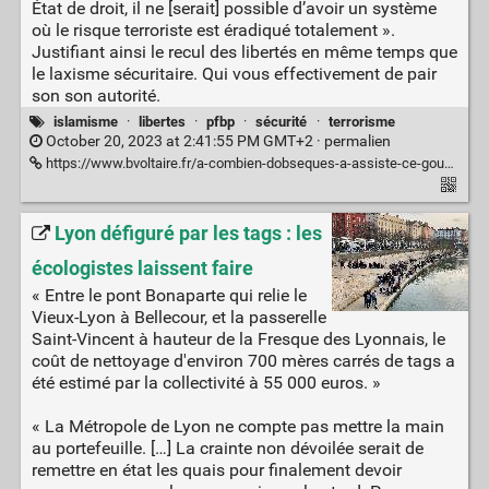
État de droit, il ne [serait] possible d’avoir un système
où le risque terroriste est éradiqué totalement ».
Justifiant ainsi le recul des libertés en même temps que
le laxisme sécuritaire. Qui vous effectivement de pair
son son autorité.
islamisme
·
libertes
·
pfbp
·
sécurité
·
terrorisme
October 20, 2023 at 2:41:55 PM GMT+2 ·
permalien
https://www.bvoltaire.fr/a-combien-dobseques-a-assiste-ce-gouvernement-a-quand-laction/
Lyon défiguré par les tags : les
écologistes laissent faire
« Entre le pont Bonaparte qui relie le
Vieux-Lyon à Bellecour, et la passerelle
Saint-Vincent à hauteur de la Fresque des Lyonnais, le
coût de nettoyage d'environ 700 mères carrés de tags a
été estimé par la collectivité à 55 000 euros. »
« La Métropole de Lyon ne compte pas mettre la main
au portefeuille. […] La crainte non dévoilée serait de
remettre en état les quais pour finalement devoir