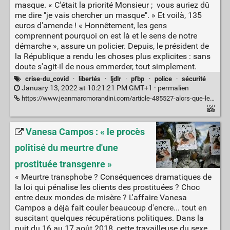
masque. « C'était la priorité Monsieur ; vous auriez dû
me dire "je vais chercher un masque". » Et voilà, 135
euros d'amende ! « Honnêtement, les gens
comprennent pourquoi on est là et le sens de notre
démarche », assure un policier. Depuis, le président de
la République a rendu les choses plus explicites : sans
doute s'agit-il de nous emmerder, tout simplement.
crise-du_covid
·
libertés
·
ljdlr
·
pfbp
·
police
·
sécurité
January 13, 2022 at 10:21:21 PM GMT+1 ·
permalien
https://www.jeanmarcmorandini.com/article-485527-alors-que-le-port-du-masque-est-a-nouveau-obligatoire-en-exterieur-les-controles-de-police-s-intensifient-dans-les-rues-a-paris-video.html
Vanesa Campos : « le procès
politisé du meurtre d'une
prostituée transgenre »
« Meurtre transphobe ? Conséquences dramatiques de
la loi qui pénalise les clients des prostituées ? Choc
entre deux mondes de misère ? L'affaire Vanesa
Campos a déjà fait couler beaucoup d'encre... tout en
suscitant quelques récupérations politiques. Dans la
nuit du 16 au 17 août 2018, cette travailleuse du sexe