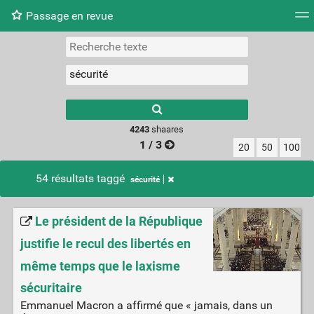
Passage en revue
Nuage de tags
Mur d'images
Quotidien
Flux RS
4243
shaares
1 / 3
20
50
100
54 résultats taggé
sécurité
Le président de la République
justifie le recul des libertés en
même temps que le laxisme
sécuritaire
Emmanuel Macron a affirmé que « jamais, dans un