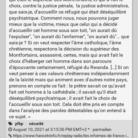
choix, contre la justice pénale, la justice administrative,
que sais-je, d'accueillir ce réfugié qui était déséquilibré
psychiatrique. Comment nous, nous pouvons juger
mieux que la victime, mieux que celui qui a décidé
d'accueillir cet homme sous son toit, "on aurait dû
l'expulser", "on aurait dû l'enfermer", "on aurait dû"… que
sais-je ? Si on veut respecter l'âme catholique, l'âme
chrétienne, respectons la décision du supérieur des
Montfortains, assassiné, certes, mais qui avait fait le
choix d'héberger cet homme dans son parcours
d'épouvante certainement, réfugié du Rwanda. […] Si on
veut penser à ces valeurs chrétiennes indépendamment
de la laïcité mais qui animent avec d'autres notre pays,
prenons en compte ce fait : le prêtre savait ce qu'avait
fait cet homme à la cathédrale ; il savait qu'il était
déséquilibré psychiatrique ; il avait fait le choix de
l'accueillir sous son toit. Cela doit être pris en compte
dans l'analyse des paroles détestables qu'on entend à
ce sujet. »
pfbp
·
sécurité
August 10, 2021 at 3:15:36 PM GMT+2 * ·
permalien
https://www.francetvinfo.fr/replay-radio/les-informes-de-france-info/pretre-tue-en-vendee-rapport-du-giec-alarmant-sur-le-climat-pass-sanitaire-et-paris-2024-les-informes-du-lundi-9-aout_4703681.html