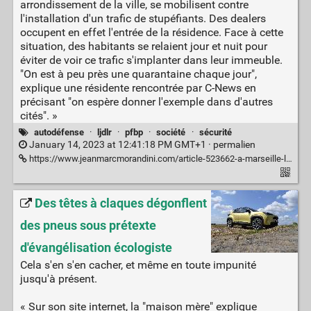
arrondissement de la ville, se mobilisent contre
l'installation d'un trafic de stupéfiants. Des dealers
occupent en effet l'entrée de la résidence. Face à cette
situation, des habitants se relaient jour et nuit pour
éviter de voir ce trafic s'implanter dans leur immeuble.
"On est à peu près une quarantaine chaque jour",
explique une résidente rencontrée par C-News en
précisant "on espère donner l'exemple dans d'autres
cités". »
autodéfense
·
ljdlr
·
pfbp
·
société
·
sécurité
January 14, 2023 at 12:41:18 PM GMT+1 ·
permalien
https://www.jeanmarcmorandini.com/article-523662-a-marseille-les-habitants-d-une-cite-situee-dans-le-11e-arrondissement-se-mobilisent-contre-l-installation-d-un-trafic-de-stupefiants-regardez.html
Des têtes à claques dégonflent
des pneus sous prétexte
d'évangélisation écologiste
Cela s'en s'en cacher, et même en toute impunité
jusqu'à présent.
« Sur son site internet, la "maison mère" explique