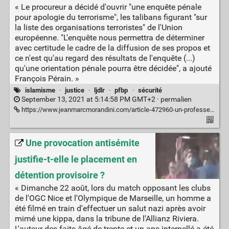
« Le procureur a décidé d'ouvrir "une enquête pénale
pour apologie du terrorisme", les talibans figurant "sur
la liste des organisations terroristes" de l'Union
européenne. "L'enquête nous permettra de déterminer
avec certitude le cadre de la diffusion de ses propos et
ce n'est qu'au regard des résultats de l'enquête (...)
qu'une orientation pénale pourra être décidée", a ajouté
François Pérain. »
islamisme
·
justice
·
ljdlr
·
pfbp
·
sécurité
September 13, 2021 at 5:14:58 PM GMT+2 ·
permalien
https://www.jeanmarcmorandini.com/article-472960-un-professeur-de-mathematiques-de-nancy-a-ete-suspendu-et-fait-l-objet-d-une-enquete-pour-apologie-du-terrorisme-apres-avoir-qualifie-les-talibans-de-courageux.html
Une provocation antisémite
justifie-t-elle le placement en
détention provisoire ?
« Dimanche 22 août, lors du match opposant les clubs
de l'OGC Nice et l'Olympique de Marseille, un homme a
été filmé en train d'effectuer un salut nazi après avoir
mimé une kippa, dans la tribune de l'Allianz Riviera.
L'auteur des faits âgé de trente et un ans interpellé a été